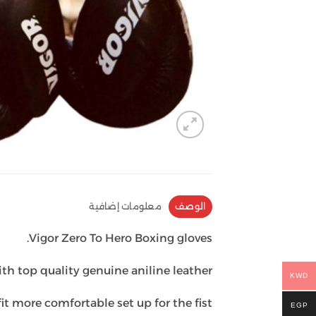
الوصف
معلومات إضافية
Vigor Zero To Hero Boxing gloves.
h top quality genuine aniline leather.
KWD
more comfortable set up for the fist.
EGP