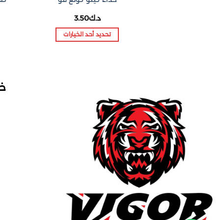
د.ك
3.50
تحديد أحد الخيارات
هناك
العديد
من
الأشكال
خد
المختلفة
لهذا
المنتج.
يمكن
اختيار
الخيارات
على
صفحة
المنتج