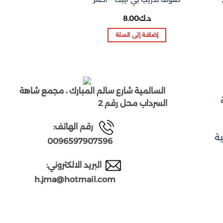
برتقا
ا
د.ك
8.00
د.ك
10.00
د
ا
ه
إضافة إلى السلة
تحديد أحد ا
د
هن
ال
م
ال
السالمية شارع سالم المبارك ،
مجمع شاهة
ال
السرداب محل رقم 2
له
ال
ر
قم الهاتف:
يم
ة
اخ
0096597907596
ال
عل
البريد الالكتروني:
ص
h.jma@hotmail.com
ال