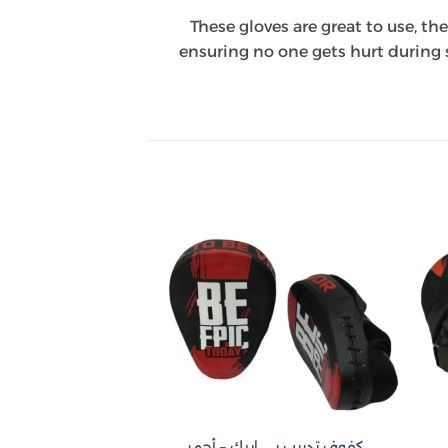
These gloves are great to use, t
ensuring no one gets hurt during s
تخفيض!
Add to
Add 
wishlist
wishli
قفازات بوكسنغ زي
كفوف تدريب بي ايبك – أحمر