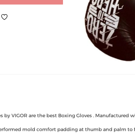
es by VIGOR are the best Boxing Gloves . Manufactured wit
rformed mold comfort padding at thumb and palm to fit 