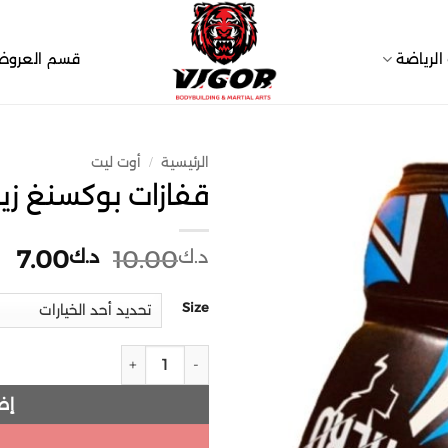
لرياضة
قسم العرو
الرئيسية
أوت ليت
/
قفازات بوكسنغ زيرو
Add to
wishlist
السعر
ال
7.00
10.00
د.ك
د.ك
الأصلي
ال
هو:
هو
Size
د.ك10.00.
د.ك0
كمية قفازات بوكسنغ زيرو تو هيرو -
إض