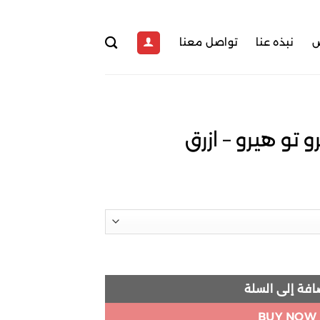
ض
نبذه عنا
تواصل معنا
 تو هيرو – ازرق
سعر
حالي
:
7.0.
 ازرق
افة إلى السلة
BUY NOW