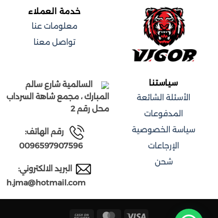
الأشكال
الأشكال
خدمة العملاء
المختلفة
المختلفة
معلومات عنا
لهذا
لهذا
المنتج.
المنتج.
تواصل معنا
يمكن
يمكن
اختيار
اختيار
الخيارات
الخيارات
على
على
سياستنا
السالمية شارع سالم
صفحة
صفحة
المبارك ،
مجمع شاهة السرداب
الأسئلة الشائعة
المنتج
المنتج
محل رقم 2
المدفوعات
سياسة الخصوصية
ر
قم الهاتف:
0096597907596
الإرجاعات
شحن
البريد الالكتروني:
h.jma@hotmail.com
Cash
MasterCard
Visa